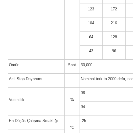
123
172
104
216
64
128
43
96
Ömür
Saat
30,000
Acil Stop Dayanımı
Nominal tork ta 2000 defa, no
96
Verimlilik
%
94
En Düşük Çalışma Sıcaklığı
-25
°C