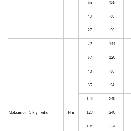
65
135
40
80
27
60
72
144
67
120
43
80
35
64
123
240
Maksimum Çıkış Torku
Nm
123
240
104
224