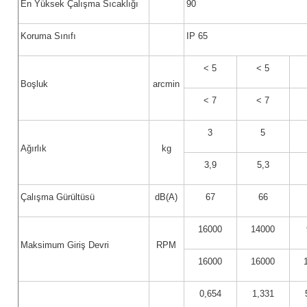
En Yüksek Çalışma Sıcaklığı
90
Koruma Sınıfı
IP 65
< 5
< 5
Boşluk
arcmin
< 7
< 7
3
5
Ağırlık
kg
3,9
5,3
Çalışma Gürültüsü
dB(A)
67
66
16000
14000
Maksimum Giriş Devri
RPM
16000
16000
0,654
1,331