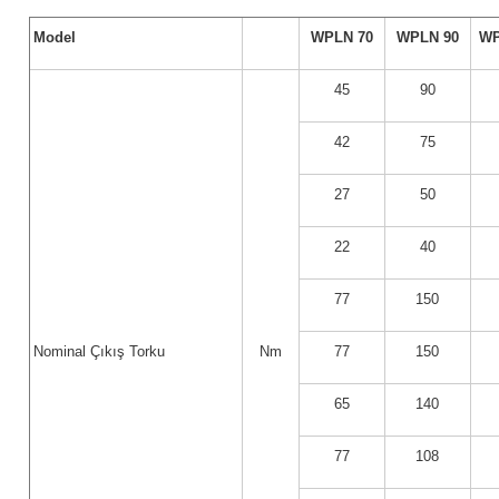
Model
WPLN 70
WPLN 90
WP
45
90
42
75
27
50
22
40
77
150
Nominal Çıkış Torku
Nm
77
150
65
140
77
108